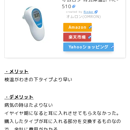
510
created by
Rinker
オムロン(OMRON)
Amazon
楽天市場
Yahooショッピング
・メリット
検温がわきの下タイプより早い
・デメリット
病気の時はたよりない
イヤイヤ期になると耳に入れさせてもらえなかった。
購入したタイプが耳に入れる部分を交換するものなの
で、余計に費用がかかる。