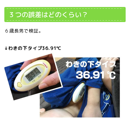
３つの誤差はどのくらい？
６歳長男で検証。
↓わきの下タイプ36.91℃