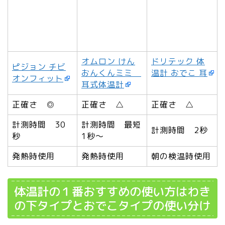
オムロン けん
ドリテック 体
ピジョン チビ
おんくんミミ
温計 おでこ 耳
オンフィット
耳式体温計
正確さ ◎
正確さ △
正確さ △
計測時間 30
計測時間 最短
計測時間 2秒
秒
1秒～
発熱時使用
発熱時使用
朝の検温時使用
体温計の１番おすすめの使い方はわき
の下タイプとおでこタイプの使い分け