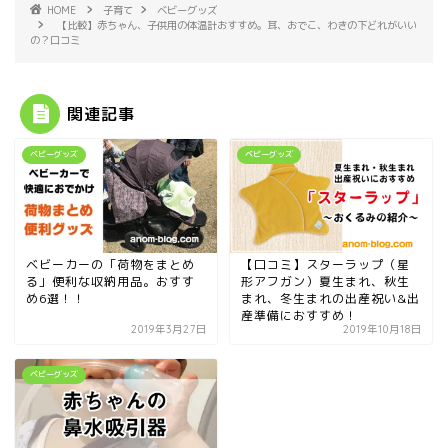
HOME
子育て
ベビーグッズ
【比較】赤ちゃん、子供用の体温計おすすめ。耳、おでこ、わきの下どれがいい
の？口コミ
関連記事
ベビーグッズ
ベビーグッズ
ベビーカーの「荷物をまとめ
【口コミ】スターラップ（星
る」便利な収納用品。おすす
形アフガン）夏生まれ、秋生
め6選！！
まれ、冬生まれの出産祝い&出
産準備におすすめ！
2019年3月27日
2019年10月18日
ベビーグッズ