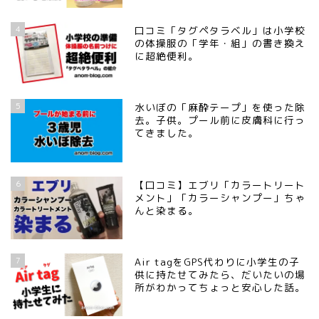
4
口コミ「タグペタラベル」は小学校
の体操服の「学年・組」の書き換え
に超絶便利。
5
水いぼの「麻酔テープ」を使った除
去。子供。プール前に皮膚科に行っ
てきました。
6
【口コミ】エブリ「カラートリート
メント」「カラーシャンプー」ちゃ
んと染まる。
7
Air tagをGPS代わりに小学生の子
供に持たせてみたら、だいたいの場
所がわかってちょっと安心した話。