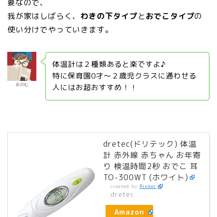
要なので、
我が家はしばらく、
わきの下タイプ
と
おでこタイプ
の
使い分けでやっていきます。
体温計は２種類あると楽ですよ♪
特に保育園0才～２歳児クラスに通わせる
あのむ
人にはお超おすすめ！！
dretec(ドリテック) 体温
計 赤外線 赤ちゃん お年寄
り 検温時間2秒 おでこ 耳
TO-300WT (ホワイト)
created by
Rinker
dretec
Amazon