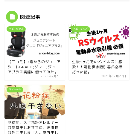
関連記事
ベビーグッズ
ベビーグッズ
【口コミ】3歳からのジュニア
生後1ヶ月でRSウイルスに感
シートGRACO(グレコ)ジュニ
染！！電動鼻水吸引器が必須
アプラス実際に使ってみた。
だった話。
2020年7月5日
2021年12月27日
マイホーム
花粉症、スギ花粉アレルギー
は部屋干しおすすめ。洗濯物
は外に干しません。室内干し