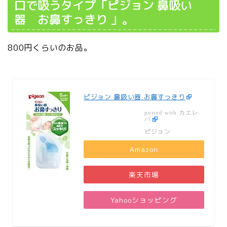
口で吸うタイプ「ピジョン 鼻吸い
器 お鼻すっきり 」。
800円くらいのお品。
ピジョン 鼻吸い器 お鼻すっきり
カエレ
posted with
バ
ピジョン
Amazon
楽天市場
Yahooショッピング