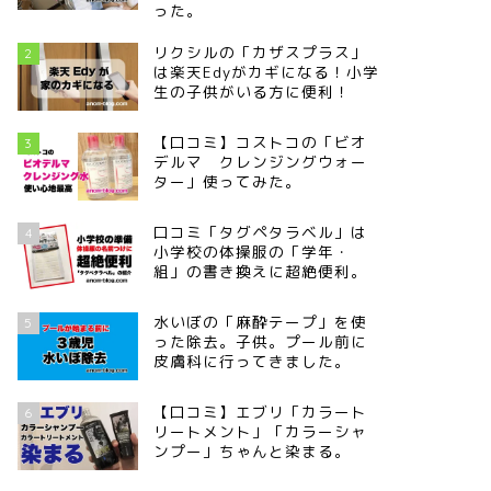
った。
リクシルの「カザスプラス」
2
は楽天Edyがカギになる！小学
生の子供がいる方に便利！
【口コミ】コストコの「ビオ
3
デルマ クレンジングウォー
ター」使ってみた。
口コミ「タグペタラベル」は
4
小学校の体操服の「学年・
組」の書き換えに超絶便利。
水いぼの「麻酔テープ」を使
5
った除去。子供。プール前に
皮膚科に行ってきました。
【口コミ】エブリ「カラート
6
リートメント」「カラーシャ
ンプー」ちゃんと染まる。