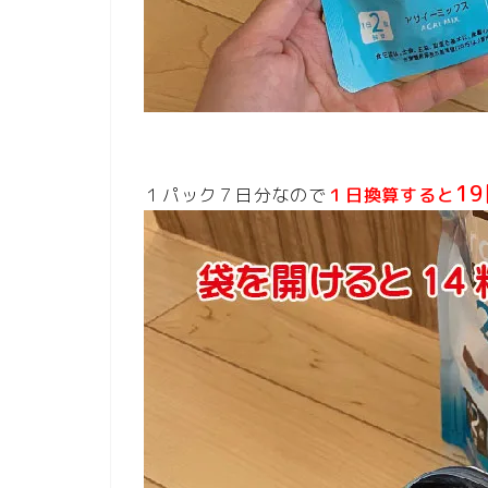
1
１パック７日分なので
１日換算すると