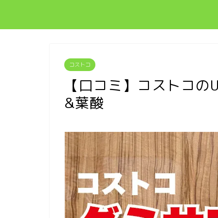
コストコ
【口コミ】コストコのU
&葉酸