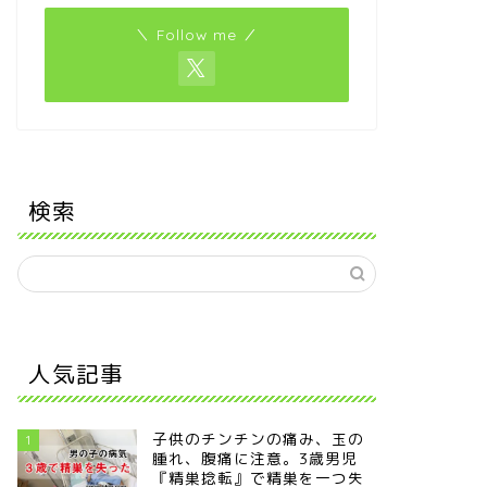
＼ Follow me ／
検索
人気記事
子供のチンチンの痛み、玉の
1
腫れ、腹痛に注意。3歳男児
『精巣捻転』で精巣を一つ失