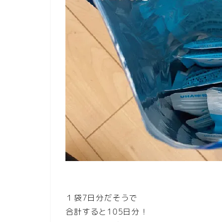
１袋7日分だそうで
合計すると105日分！