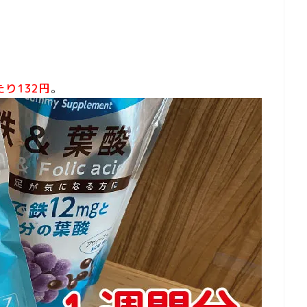
たり132円
。