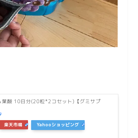
葉酸 10日分(20粒*2コセット)【グミサプ
楽天市場
Yahooショッピング