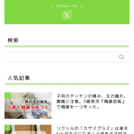
＼ Follow me ／
検索
人気記事
1
子供のチンチンの痛み、玉の腫れ、
腹痛に注意。3歳男児『精巣捻転』
で精巣を一つ失った。
2
リクシルの「カザスプラス」は楽天
Edyがカギになる！小学生の子供が