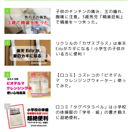
1
子供のチンチンの痛み、玉の腫れ、
腹痛に注意。3歳男児『精巣捻転』
で精巣を一つ失った。
2
リクシルの「カザスプラス」は楽天
Edyがカギになる！小学生の子供が
いる方に便利！
3
【口コミ】コストコの「ビオデル
マ クレンジングウォーター」使っ
てみた。
4
口コミ「タグペタラベル」は小学校
の体操服の「学年・組」の書き換え
に超絶便利。