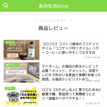
あのむのblog
― CATEGORY ―
商品レビュー
コストコ
【口コミ】コストコ液体のココナッツ
オイル「ココナッツMCTオイル」バタ
ーコーヒーに使いやすくておすすめ
2018年11月16日
商品レビュー
マイホーム。お風呂の防水テレビって
必要？メリット、デメリット。浴室テ
レビを子供がいる家庭で実際3年使った
感想。お風呂テレビリストあり。
2018年11月8日
おもちゃ
口コミ【わたがし名人】家でわたあめ♪
綿菓子機、家庭用って実際使うとど
う？部屋がベタベタする！！
2018年11月7日