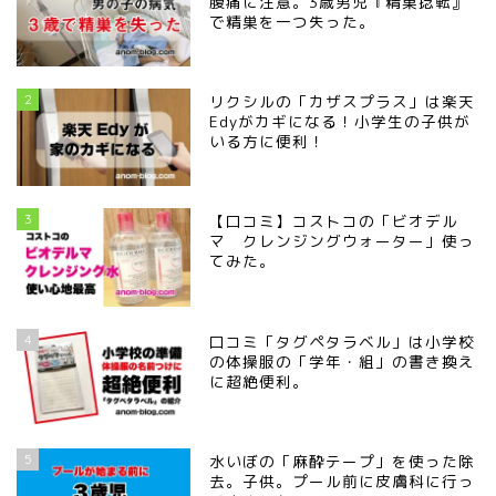
腹痛に注意。3歳男児『精巣捻転』
で精巣を一つ失った。
2
リクシルの「カザスプラス」は楽天
Edyがカギになる！小学生の子供が
いる方に便利！
3
【口コミ】コストコの「ビオデル
マ クレンジングウォーター」使っ
てみた。
4
口コミ「タグペタラベル」は小学校
の体操服の「学年・組」の書き換え
に超絶便利。
5
水いぼの「麻酔テープ」を使った除
去。子供。プール前に皮膚科に行っ