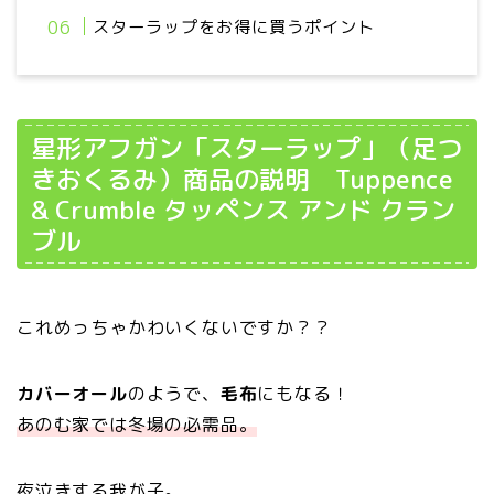
スターラップをお得に買うポイント
星形アフガン「スターラップ」（足つ
きおくるみ）商品の説明 Tuppence
& Crumble タッペンス アンド クラン
ブル
これめっちゃかわいくないですか？？
カバーオール
のようで、
毛布
にもなる！
あのむ家では冬場の必需品。
夜泣きする我が子。