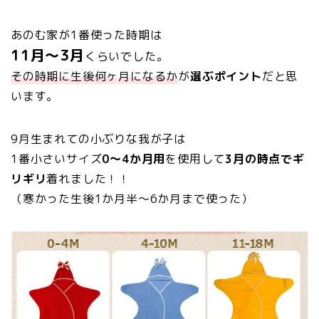
あのむ家が1番使った時期は
11月〜3月
くらいでした。
その時期に生後何ヶ月になるか
が
選ぶポイント
だと思
います。
9月生まれての小ぶりな我が子は
1番小さいサイズ
0～4か月用
を使用して
3月の時点でギ
リギリ
着れました！！
（寒かった生後1か月半～6か月まで使った）