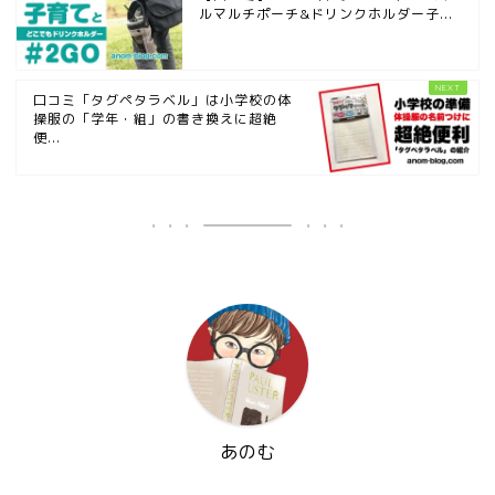
ルマルチポーチ&ドリンクホルダー子...
口コミ「タグペタラベル」は小学校の体
操服の「学年・組」の書き換えに超絶
便...
あのむ