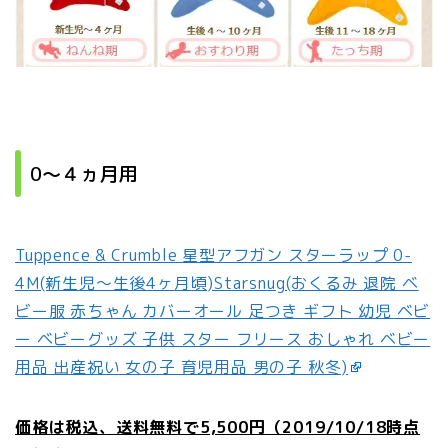
0～４ヵ月用
Tuppence & Crumble 星型アフガン スターラップ 0-
4M(新生児〜生後4ヶ月頃)Starsnug(おくるみ 退院 ベ
ビー服 赤ちゃん カバーオール 足つき ギフト 幼児 ベビ
ー ベビーグッズ 子供 スター フリース おしゃれ ベビー
用品 出産祝い 女の子 育児用品 男の子 秋冬)
価格は税込、送料無料で5,500円（2019/10/18時点