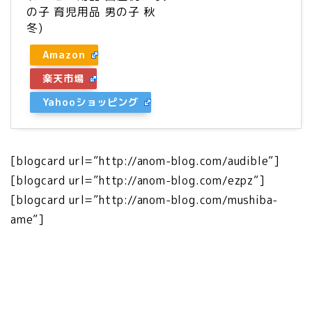
の子 育児用品 男の子 秋
冬)
Amazon
楽天市場
Yahooショッピング
[blogcard url=”http://anom-blog.com/audible”]
​[blogcard url=”http://anom-blog.com/ezpz”]
[blogcard url=”http://anom-blog.com/mushiba-
ame”]