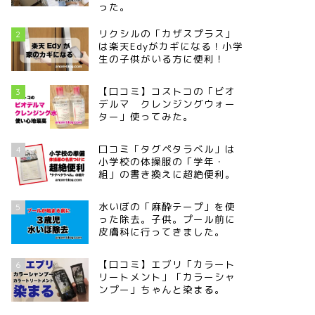
った。
リクシルの「カザスプラス」
2
は楽天Edyがカギになる！小学
生の子供がいる方に便利！
【口コミ】コストコの「ビオ
3
デルマ クレンジングウォー
ター」使ってみた。
口コミ「タグペタラベル」は
4
小学校の体操服の「学年・
組」の書き換えに超絶便利。
水いぼの「麻酔テープ」を使
5
った除去。子供。プール前に
皮膚科に行ってきました。
【口コミ】エブリ「カラート
6
リートメント」「カラーシャ
ンプー」ちゃんと染まる。