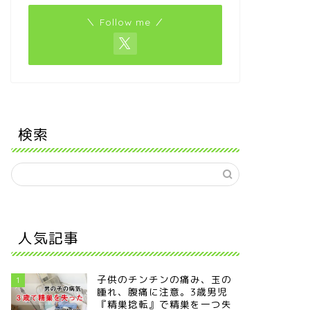
＼ Follow me ／
検索
人気記事
子供のチンチンの痛み、玉の
1
腫れ、腹痛に注意。3歳男児
『精巣捻転』で精巣を一つ失