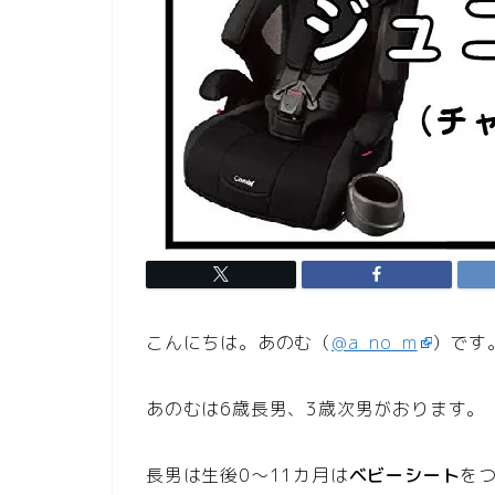
こんにちは。あのむ（
@a_no_m
）です
あのむは6歳長男、3歳次男がおります。
長男は生後0〜11カ月は
ベビーシート
を