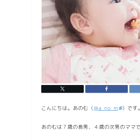
こんにちは。あのむ（
@a_no_m
）です
あのむは７歳の長男、４歳の次男のママ