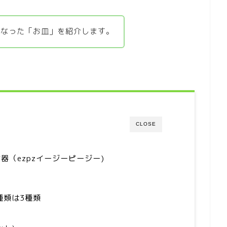
になった「お皿」を紹介します。
CLOSE
（ezpzイージーピージー)
種類は3種類