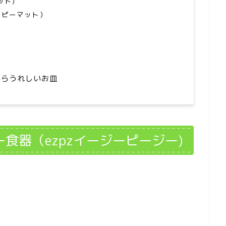
ット)
ッピーマット）
たらうれしいお皿
食器（ezpzイージーピージー)